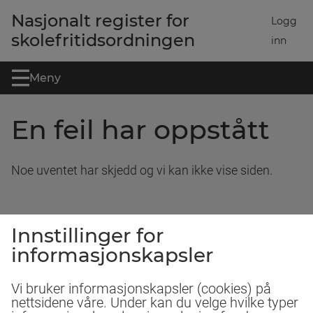
Gå til hovedinnhold
Nasjonalt register for
Logg
skolefritidsordningen
inn
Meny
En feil har oppstått
Noe uventet har skjedd og vi kan ikke vise siden.
Innstillinger for
informasjonskapsler
Vi bruker informasjonskapsler (cookies) på
nettsidene våre. Under kan du velge hvilke typer