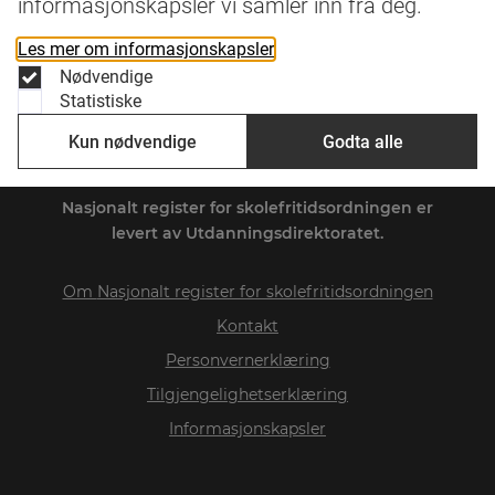
informasjonskapsler vi samler inn fra deg.
Les mer om informasjonskapsler
Nødvendige
Statistiske
Kun nødvendige
Godta alle
Nasjonalt register for skolefritidsordningen
er
levert av Utdanningsdirektoratet.
Om
Nasjonalt register for skolefritidsordningen
Kontakt
Personvernerklæring
Tilgjengelighetserklæring
Informasjonskapsler